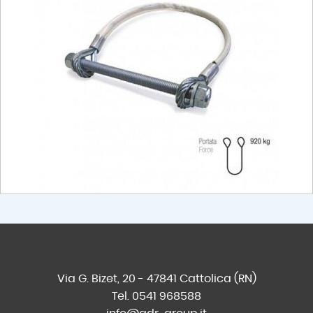
Via G. Bizet, 20 - 47841 Cattolica (RN)
Tel. 0541 968588