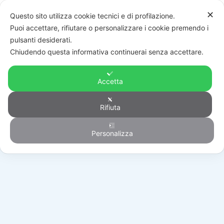
✕
Questo sito utilizza cookie tecnici e di profilazione.
Puoi accettare, rifiutare o personalizzare i cookie premendo i
pulsanti desiderati.
Chiudendo questa informativa continuerai senza accettare.
Accetta
Rifiuta
Accessori sicurezza
Personalizza
HOME
/
PRODOTTI
/
AUTOMAZIONE
/
ACCESSORI SICUREZZA
/
FU500