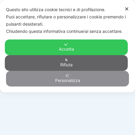
✕
Questo sito utilizza cookie tecnici e di profilazione.
Puoi accettare, rifiutare o personalizzare i cookie premendo i
pulsanti desiderati.
Chiudendo questa informativa continuerai senza accettare.
Accetta
Rifiuta
Automazione
Personalizza
HOME
/
PRODOTTI
/
AUTOMAZIONE
/
BATTENTI
/
FU101