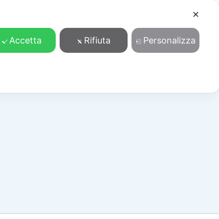
✕
Cosa facciamo
Contatti
Accedi/Registrati
Accetta
Rifiuta
Personalizza