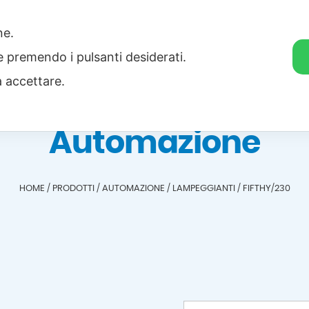
one.
Home
Categorie
Download
ie premendo i pulsanti desiderati.
a accettare.
Automazione
HOME
/
PRODOTTI
/
AUTOMAZIONE
/
LAMPEGGIANTI
/
FIFTHY/230