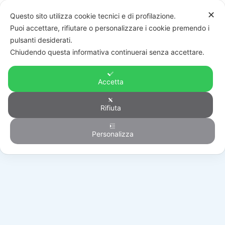
✕
Questo sito utilizza cookie tecnici e di profilazione.
Puoi accettare, rifiutare o personalizzare i cookie premendo i
pulsanti desiderati.
Chiudendo questa informativa continuerai senza accettare.
Accetta
Rifiuta
Generico
Personalizza
HOME
/
PRODOTTI
/
GENERICO
/
FDVMM120