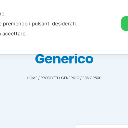
one.
Home
Categorie
Download
ie premendo i pulsanti desiderati.
a accettare.
Generico
HOME
/
PRODOTTI
/
GENERICO
/
FDVCP500