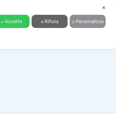
✕
Cosa facciamo
Contatti
Accedi/Registrati
Accetta
Rifiuta
Personalizza