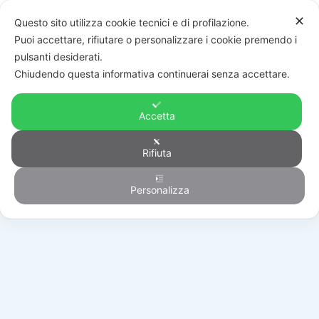
✕
Questo sito utilizza cookie tecnici e di profilazione.
Puoi accettare, rifiutare o personalizzare i cookie premendo i
pulsanti desiderati.
Chiudendo questa informativa continuerai senza accettare.
Accetta
Rifiuta
Generico
Personalizza
HOME
/
PRODOTTI
/
GENERICO
/
ETH-S04RB