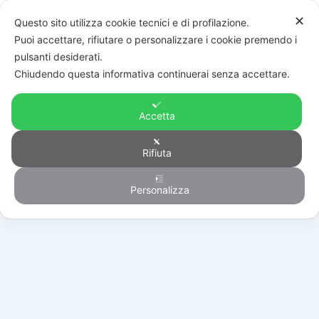
✕
Questo sito utilizza cookie tecnici e di profilazione.
Puoi accettare, rifiutare o personalizzare i cookie premendo i
pulsanti desiderati.
Chiudendo questa informativa continuerai senza accettare.
Accetta
Rifiuta
Generico
Personalizza
HOME
/
PRODOTTI
/
GENERICO
/
ENF/IT064-11