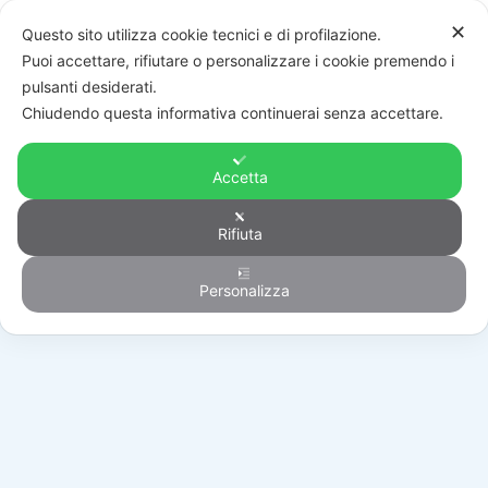
✕
Questo sito utilizza cookie tecnici e di profilazione.
Puoi accettare, rifiutare o personalizzare i cookie premendo i
pulsanti desiderati.
Chiudendo questa informativa continuerai senza accettare.
Accetta
Rifiuta
Generico
Personalizza
HOME
/
PRODOTTI
/
GENERICO
/
DSC PG8945