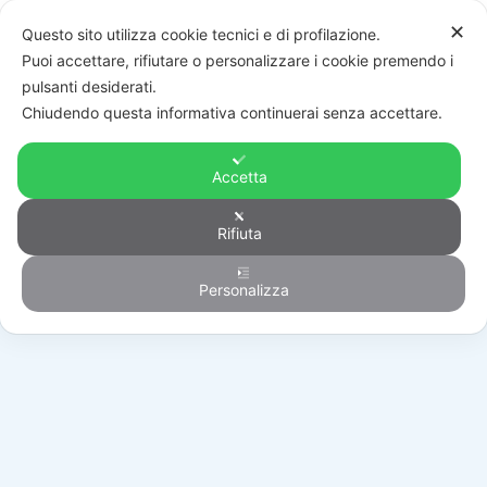
✕
Questo sito utilizza cookie tecnici e di profilazione.
Puoi accettare, rifiutare o personalizzare i cookie premendo i
pulsanti desiderati.
Chiudendo questa informativa continuerai senza accettare.
Accetta
Rifiuta
Antintrusione
Personalizza
HOME
/
PRODOTTI
/
ANTINTRUSIONE
/
CENTRALI
/
DS-PM-WO8