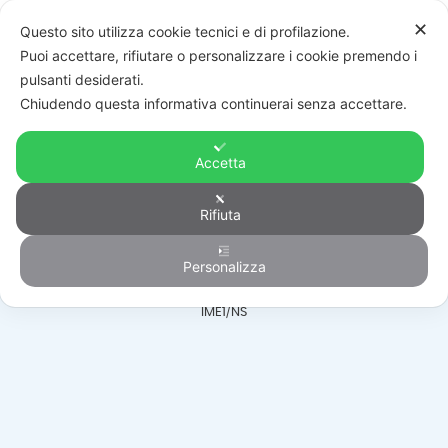
✕
Questo sito utilizza cookie tecnici e di profilazione.
Puoi accettare, rifiutare o personalizzare i cookie premendo i
pulsanti desiderati.
Chiudendo questa informativa continuerai senza accettare.
Accetta
Posti esterni
Rifiuta
Personalizza
HOME
/
PRODOTTI
/
VIDEOCITOFONIA
/
POSTI ESTERNI
/
DS-KD8003-
IME1/NS