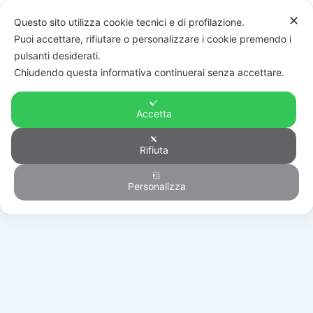
✕
Questo sito utilizza cookie tecnici e di profilazione.
Puoi accettare, rifiutare o personalizzare i cookie premendo i
pulsanti desiderati.
Chiudendo questa informativa continuerai senza accettare.
Accetta
Rifiuta
Monitor
Personalizza
HOME
/
PRODOTTI
/
VIDEOSORVEGLIANZA
/
MONITOR
/
DS-D5022FC