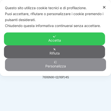
✕
Questo sito utilizza cookie tecnici e di profilazione.
Puoi accettare, rifiutare o personalizzare i cookie premendo i
pulsanti desiderati.
Chiudendo questa informativa continuerai senza accettare.
Accetta
Videoregistratori
Rifiuta
Personalizza
HOME
/
PRODOTTI
/
VIDEOSORVEGLIANZA
/
VIDEOREGISTRATORI
/
DS-
7616NXI-I2/16P/4S