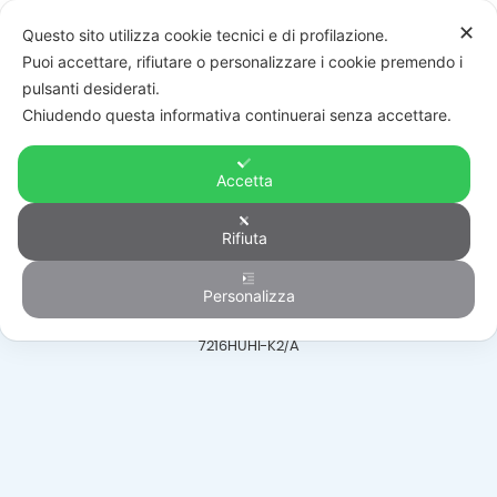
✕
Questo sito utilizza cookie tecnici e di profilazione.
Puoi accettare, rifiutare o personalizzare i cookie premendo i
pulsanti desiderati.
Chiudendo questa informativa continuerai senza accettare.
Accetta
Videoregistratori
Rifiuta
Personalizza
HOME
/
PRODOTTI
/
VIDEOSORVEGLIANZA
/
VIDEOREGISTRATORI
/
DS-
7216HUHI-K2/A