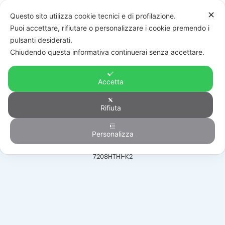
✕
Questo sito utilizza cookie tecnici e di profilazione.
Puoi accettare, rifiutare o personalizzare i cookie premendo i
pulsanti desiderati.
Chiudendo questa informativa continuerai senza accettare.
Accetta
Videoregistratori
Rifiuta
Personalizza
HOME
/
PRODOTTI
/
VIDEOSORVEGLIANZA
/
VIDEOREGISTRATORI
/
DS-
7208HTHI-K2