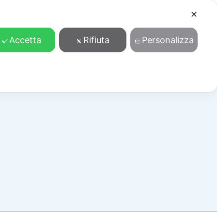
✕
Cosa facciamo
Contatti
Accedi/Registrati
Accetta
Rifiuta
Personalizza