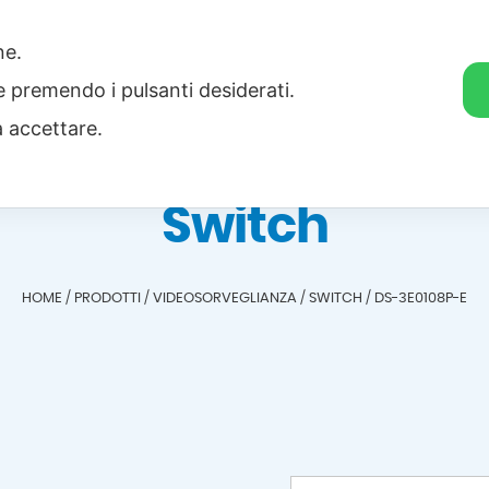
one.
Home
Categorie
Download
ie premendo i pulsanti desiderati.
a accettare.
Switch
HOME
/
PRODOTTI
/
VIDEOSORVEGLIANZA
/
SWITCH
/
DS-3E0108P-E