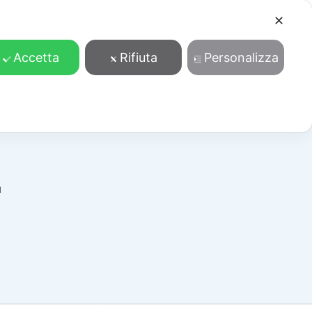
✕
Cosa facciamo
Contatti
Accedi/Registrati
Accetta
Rifiuta
Personalizza
1