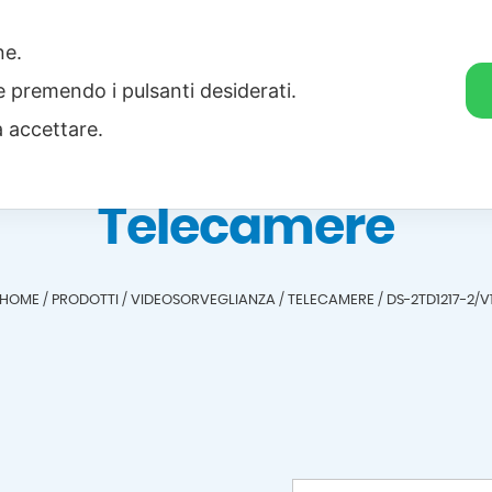
one.
Home
Categorie
Download
ie premendo i pulsanti desiderati.
a accettare.
Telecamere
HOME
/
PRODOTTI
/
VIDEOSORVEGLIANZA
/
TELECAMERE
/
DS-2TD1217-2/V