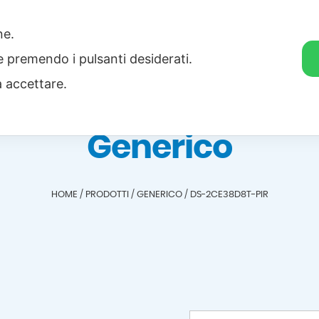
one.
Home
Categorie
Download
ie premendo i pulsanti desiderati.
a accettare.
Generico
HOME
/
PRODOTTI
/
GENERICO
/
DS-2CE38D8T-PIR