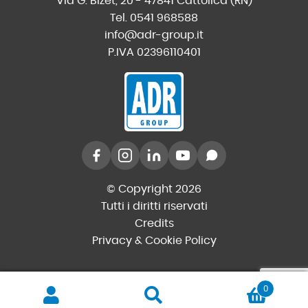
Via G. Bizet, 20 - 47841 Cattolica (RN)
Tel. 0541 968588
info@adr-group.it
P.IVA 02396110401
© Copyright 2026
Tutti i diritti riservati
Credits
Privacy & Cookie Policy
0
Cerca
Cerca: