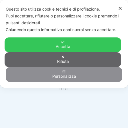
✕
Questo sito utilizza cookie tecnici e di profilazione.
Puoi accettare, rifiutare o personalizzare i cookie premendo i
pulsanti desiderati.
Chiudendo questa informativa continuerai senza accettare.
Accetta
Telecamere
Rifiuta
Personalizza
HOME
/
PRODOTTI
/
VIDEOSORVEGLIANZA
/
TELECAMERE
/
DS-2CE16D8T-
IT3ZE