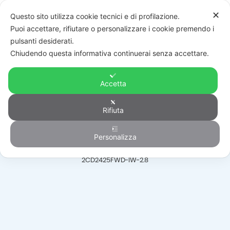
✕
Questo sito utilizza cookie tecnici e di profilazione.
Puoi accettare, rifiutare o personalizzare i cookie premendo i
pulsanti desiderati.
Chiudendo questa informativa continuerai senza accettare.
Accetta
Telecamere
Rifiuta
Personalizza
HOME
/
PRODOTTI
/
VIDEOSORVEGLIANZA
/
TELECAMERE
/
DS-
2CD2425FWD-IW-2.8