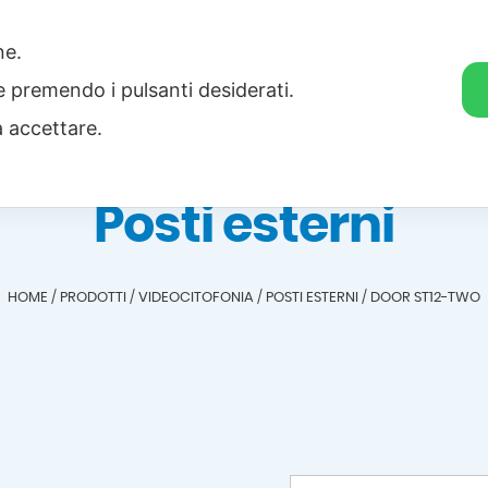
one.
Home
Categorie
Download
ie premendo i pulsanti desiderati.
a accettare.
Posti esterni
HOME
/
PRODOTTI
/
VIDEOCITOFONIA
/
POSTI ESTERNI
/
DOOR ST12-TWO