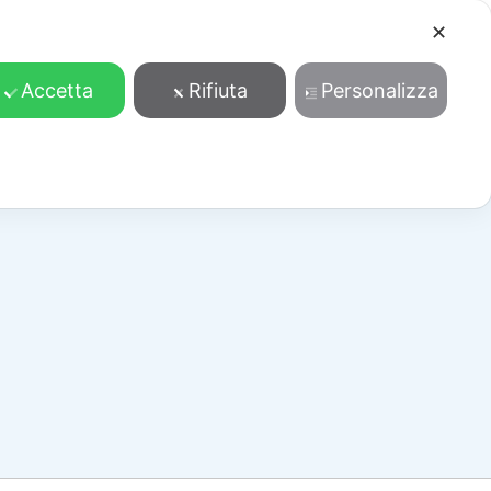
✕
Cosa facciamo
Contatti
Accedi/Registrati
Accetta
Rifiuta
Personalizza