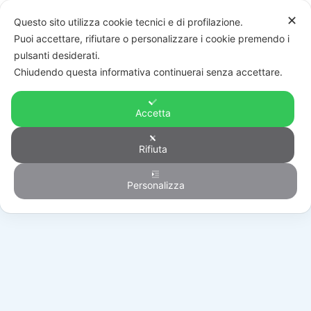
✕
Questo sito utilizza cookie tecnici e di profilazione.
Puoi accettare, rifiutare o personalizzare i cookie premendo i
pulsanti desiderati.
Chiudendo questa informativa continuerai senza accettare.
Accetta
Rifiuta
Generico
Personalizza
HOME
/
PRODOTTI
/
GENERICO
/
DALI-GW