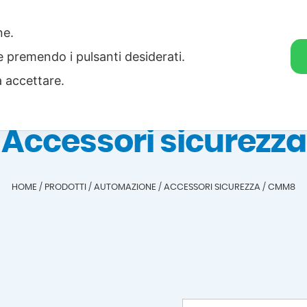
one.
Home
Categorie
Download
ie premendo i pulsanti desiderati.
a accettare.
Accessori sicurezza
HOME
/
PRODOTTI
/
AUTOMAZIONE
/
ACCESSORI SICUREZZA
/
CMM8