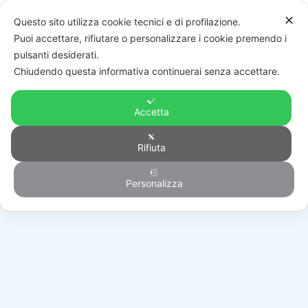
✕
Questo sito utilizza cookie tecnici e di profilazione.
Puoi accettare, rifiutare o personalizzare i cookie premendo i
pulsanti desiderati.
Chiudendo questa informativa continuerai senza accettare.
Accetta
Rifiuta
Automazione
Personalizza
HOME
/
PRODOTTI
/
AUTOMAZIONE
/
SERRANDE AVVOLGIBILI
/
BT