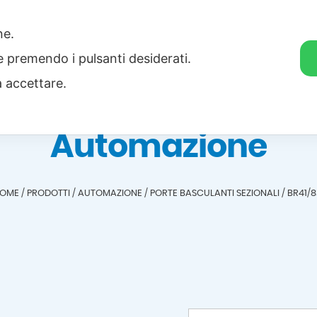
one.
Home
Categorie
Download
ie premendo i pulsanti desiderati.
a accettare.
Automazione
OME
/
PRODOTTI
/
AUTOMAZIONE
/
PORTE BASCULANTI SEZIONALI
/
BR41/8