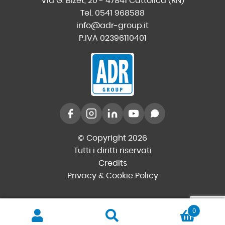
Via G. Bizet, 20 - 47841 Cattolica (RN)
Tel. 0541 968588
info@adr-group.it
P.IVA 02396110401
© Copyright 2026
Tutti i diritti riservati
Credits
Privacy & Cookie Policy
0
Cerca
Cerca: