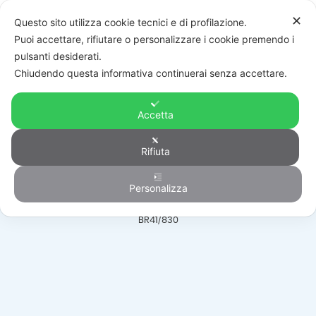
✕
Questo sito utilizza cookie tecnici e di profilazione.
Puoi accettare, rifiutare o personalizzare i cookie premendo i
pulsanti desiderati.
Chiudendo questa informativa continuerai senza accettare.
Accetta
Automazione
Rifiuta
Personalizza
HOME
/
PRODOTTI
/
AUTOMAZIONE
/
PORTE BASCULANTI SEZIONALI
/
BR41/830