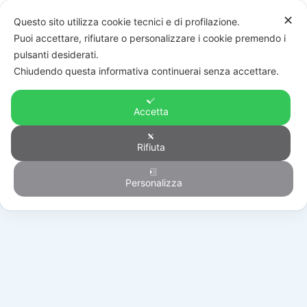
✕
Questo sito utilizza cookie tecnici e di profilazione.
Puoi accettare, rifiutare o personalizzare i cookie premendo i
pulsanti desiderati.
Chiudendo questa informativa continuerai senza accettare.
Accetta
Rifiuta
Generico
Personalizza
HOME
/
PRODOTTI
/
GENERICO
/
BR20/500