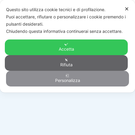
✕
Questo sito utilizza cookie tecnici e di profilazione.
Puoi accettare, rifiutare o personalizzare i cookie premendo i
pulsanti desiderati.
Chiudendo questa informativa continuerai senza accettare.
Accetta
Rifiuta
Automazione
Personalizza
HOME
/
PRODOTTI
/
AUTOMAZIONE
/
SCORREVOLI
/
BH30/804