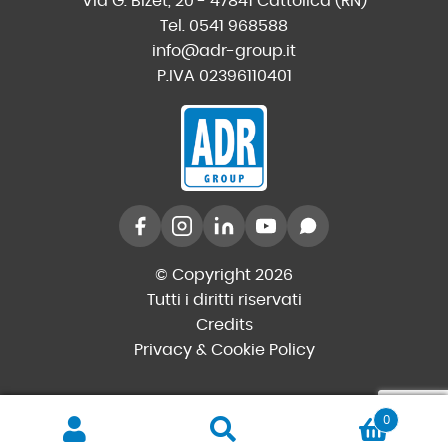
Via G. Bizet, 20 - 47841 Cattolica (RN)
Tel. 0541 968588
info@adr-group.it
P.IVA 02396110401
© Copyright 2026
Tutti i diritti riservati
Credits
Privacy & Cookie Policy
0
Cerca
Cerca: