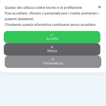
✕
Questo sito utilizza cookie tecnici e di profilazione.
Puoi accettare, rifiutare o personalizzare i cookie premendo i
pulsanti desiderati.
Chiudendo questa informativa continuerai senza accettare.
Accetta
Rifiuta
Automazione
Personalizza
HOME
/
PRODOTTI
/
AUTOMAZIONE
/
B75/SLP/50