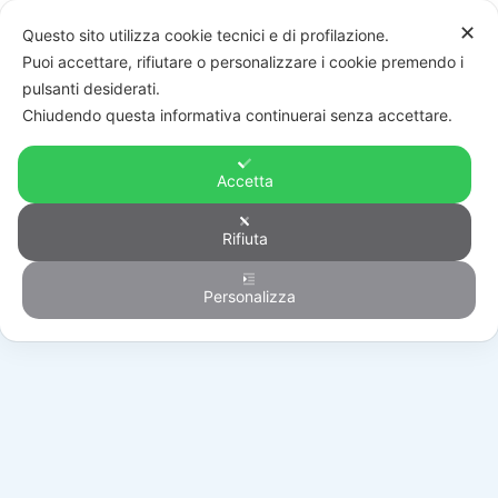
✕
Questo sito utilizza cookie tecnici e di profilazione.
Puoi accettare, rifiutare o personalizzare i cookie premendo i
pulsanti desiderati.
Chiudendo questa informativa continuerai senza accettare.
Accetta
Rifiuta
Generico
Personalizza
HOME
/
PRODOTTI
/
GENERICO
/
B-TEL2