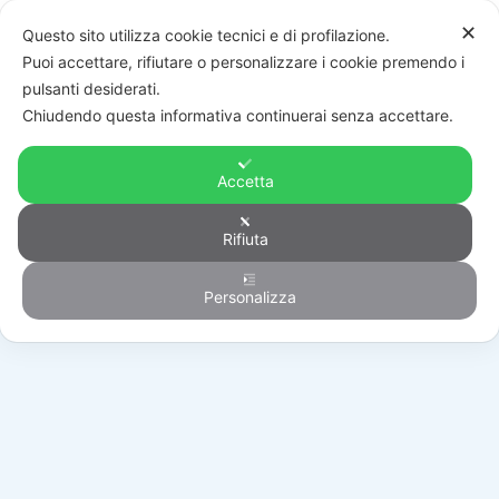
✕
Questo sito utilizza cookie tecnici e di profilazione.
Puoi accettare, rifiutare o personalizzare i cookie premendo i
pulsanti desiderati.
Chiudendo questa informativa continuerai senza accettare.
Accetta
Rifiuta
Automazione
Personalizza
HOME
/
PRODOTTI
/
AUTOMAZIONE
/
BATTENTI
/
AY/250/M