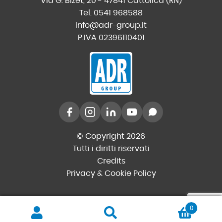
Via G. Bizet, 20 - 47841 Cattolica (RN)
Tel. 0541 968588
info@adr-group.it
P.IVA 02396110401
© Copyright 2026
Tutti i diritti riservati
Credits
Privacy & Cookie Policy
0
Cerca
Cerca: