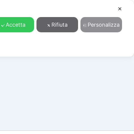
✕
Cosa facciamo
Contatti
Accedi/Registrati
Accetta
Rifiuta
Personalizza