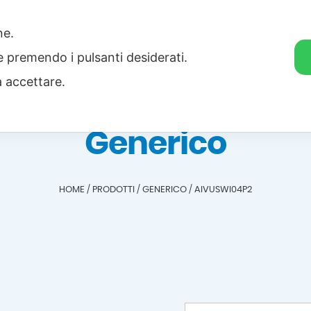
one.
Home
Categorie
Download
ie premendo i pulsanti desiderati.
a accettare.
Generico
HOME
/
PRODOTTI
/
GENERICO
/
AIVUSWI04P2