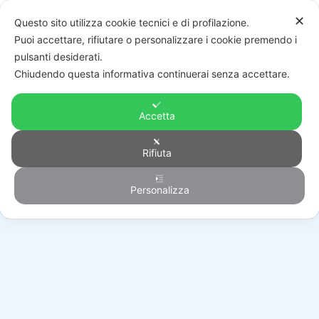
✕
Questo sito utilizza cookie tecnici e di profilazione.
Puoi accettare, rifiutare o personalizzare i cookie premendo i
pulsanti desiderati.
Chiudendo questa informativa continuerai senza accettare.
Accetta
Rifiuta
Antintrusione
Personalizza
HOME
/
PRODOTTI
/
ANTINTRUSIONE
/
RILEVATORI
/
ADGWCH01