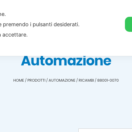
one.
Home
Categorie
Download
ie premendo i pulsanti desiderati.
a accettare.
Automazione
HOME
/
PRODOTTI
/
AUTOMAZIONE
/
RICAMBI
/
88001-0070