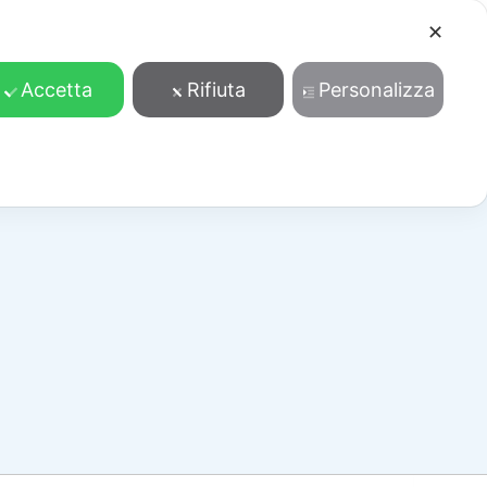
✕
Cosa facciamo
Contatti
Accedi/Registrati
Accetta
Rifiuta
Personalizza