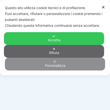
✕
Questo sito utilizza cookie tecnici e di profilazione.
Puoi accettare, rifiutare o personalizzare i cookie premendo i
pulsanti desiderati.
Chiudendo questa informativa continuerai senza accettare.
Accetta
Rifiuta
Generico
Personalizza
HOME
/
PRODOTTI
/
GENERICO
/
80MP4J00111