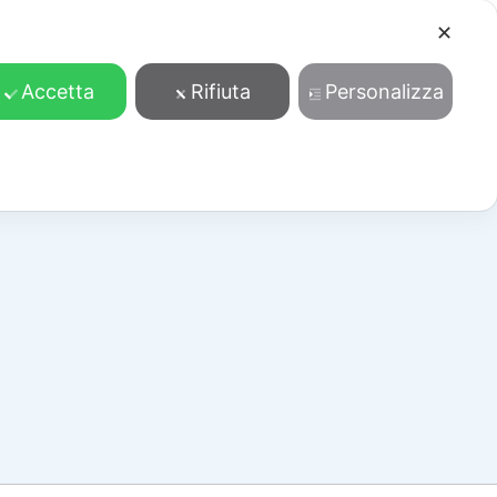
✕
Cosa facciamo
Contatti
Accedi/Registrati
Accetta
Rifiuta
Personalizza