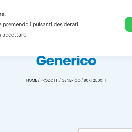
one.
Home
Categorie
Download
ie premendo i pulsanti desiderati.
a accettare.
Generico
HOME
/
PRODOTTI
/
GENERICO
/
80KT2U00111