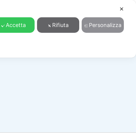
✕
Cosa facciamo
Contatti
Accedi/Registrati
Accetta
Rifiuta
Personalizza