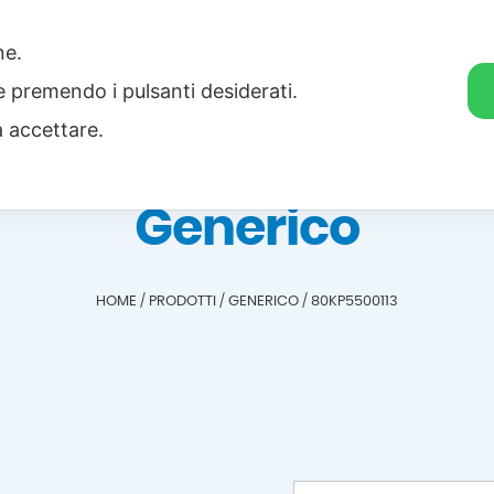
one.
Home
Categorie
Download
ie premendo i pulsanti desiderati.
a accettare.
Generico
HOME
/
PRODOTTI
/
GENERICO
/
80KP5500113