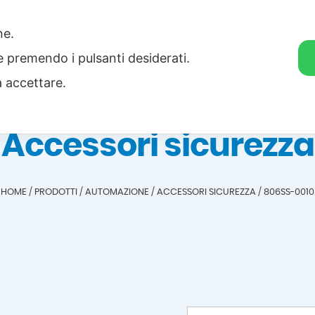
one.
Home
Categorie
Download
ie premendo i pulsanti desiderati.
a accettare.
Accessori sicurezza
HOME
/
PRODOTTI
/
AUTOMAZIONE
/
ACCESSORI SICUREZZA
/
806SS-0010