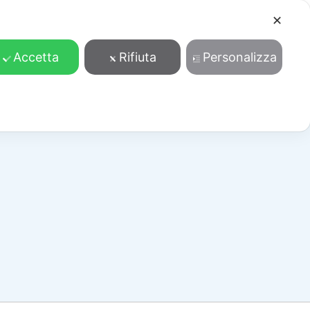
✕
Cosa facciamo
Contatti
Accedi/Registrati
Accetta
Rifiuta
Personalizza