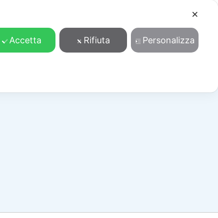
✕
Cosa facciamo
Contatti
Accedi/Registrati
Accetta
Rifiuta
Personalizza