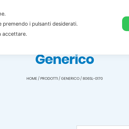
one.
Home
Categorie
Download
ie premendo i pulsanti desiderati.
a accettare.
Generico
HOME
/
PRODOTTI
/
GENERICO
/
806SL-0170