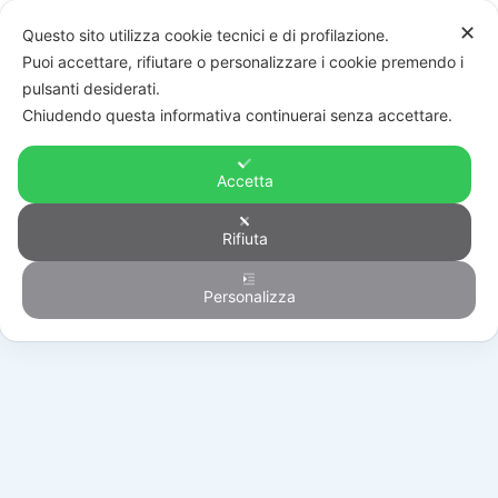
✕
Questo sito utilizza cookie tecnici e di profilazione.
Puoi accettare, rifiutare o personalizzare i cookie premendo i
pulsanti desiderati.
Chiudendo questa informativa continuerai senza accettare.
Accetta
Rifiuta
Generico
Personalizza
HOME
/
PRODOTTI
/
GENERICO
/
531044FULL-1003