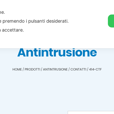
one.
Home
Categorie
Download
ie premendo i pulsanti desiderati.
a accettare.
Antintrusione
HOME
/
PRODOTTI
/
ANTINTRUSIONE
/
CONTATTI
/
414-CTF