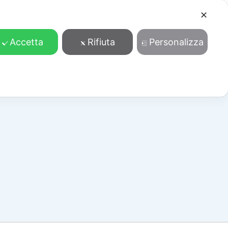
✕
Cosa facciamo
Contatti
Accedi/Registrati
Accetta
Rifiuta
Personalizza