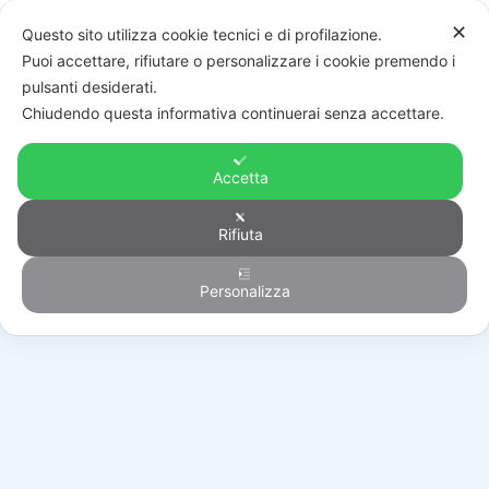
✕
Questo sito utilizza cookie tecnici e di profilazione.
Puoi accettare, rifiutare o personalizzare i cookie premendo i
pulsanti desiderati.
Chiudendo questa informativa continuerai senza accettare.
Accetta
Rifiuta
Generico
Personalizza
HOME
/
PRODOTTI
/
GENERICO
/
296974