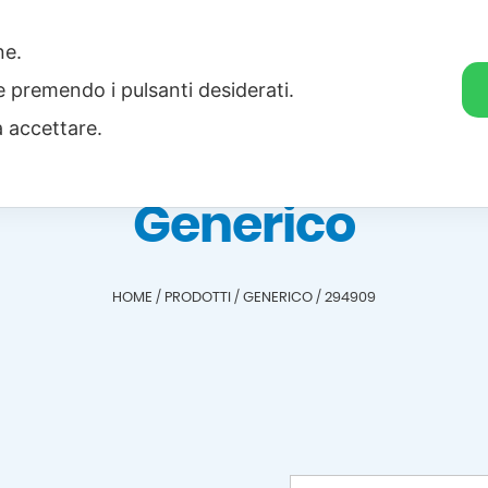
one.
Home
Categorie
Download
ie premendo i pulsanti desiderati.
a accettare.
Generico
HOME
/
PRODOTTI
/
GENERICO
/
294909