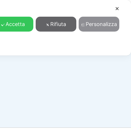
✕
Cosa facciamo
Contatti
Accedi/Registrati
Accetta
Rifiuta
Personalizza