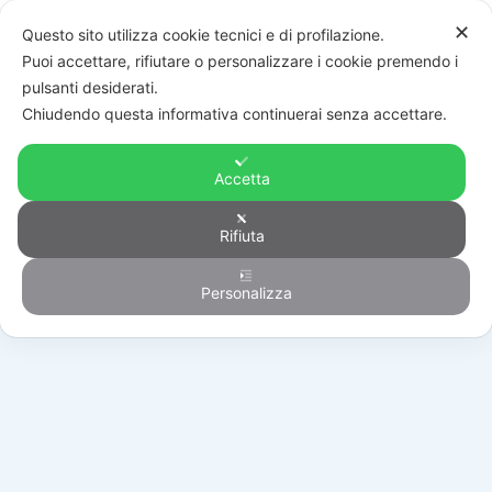
✕
Questo sito utilizza cookie tecnici e di profilazione.
Puoi accettare, rifiutare o personalizzare i cookie premendo i
pulsanti desiderati.
Chiudendo questa informativa continuerai senza accettare.
Accetta
Rifiuta
Generico
Personalizza
HOME
/
PRODOTTI
/
GENERICO
/
293097