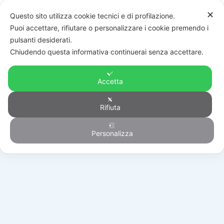
✕
Questo sito utilizza cookie tecnici e di profilazione.
Puoi accettare, rifiutare o personalizzare i cookie premendo i
pulsanti desiderati.
Chiudendo questa informativa continuerai senza accettare.
Accetta
Rifiuta
Generico
Personalizza
HOME
/
PRODOTTI
/
GENERICO
/
292895