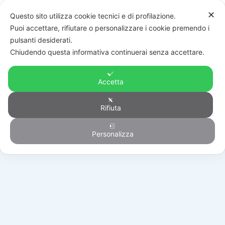
✕
Questo sito utilizza cookie tecnici e di profilazione.
Puoi accettare, rifiutare o personalizzare i cookie premendo i
pulsanti desiderati.
Chiudendo questa informativa continuerai senza accettare.
Accetta
Rifiuta
Generico
Personalizza
HOME
/
PRODOTTI
/
GENERICO
/
22006