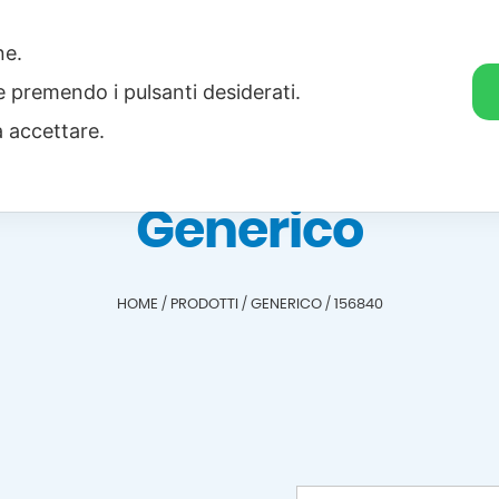
one.
Home
Categorie
Download
ie premendo i pulsanti desiderati.
a accettare.
Generico
HOME
/
PRODOTTI
/
GENERICO
/
156840