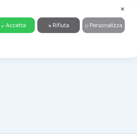
✕
Cosa facciamo
Contatti
Accedi/Registrati
Accetta
Rifiuta
Personalizza