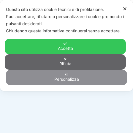
✕
Questo sito utilizza cookie tecnici e di profilazione.
Puoi accettare, rifiutare o personalizzare i cookie premendo i
pulsanti desiderati.
Chiudendo questa informativa continuerai senza accettare.
Accetta
Rifiuta
Generico
Personalizza
HOME
/
PRODOTTI
/
GENERICO
/
119RIY077