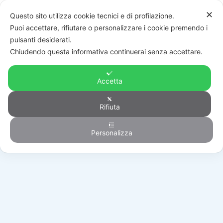
✕
Questo sito utilizza cookie tecnici e di profilazione.
Puoi accettare, rifiutare o personalizzare i cookie premendo i
pulsanti desiderati.
Chiudendo questa informativa continuerai senza accettare.
Accetta
Rifiuta
Automazione
Personalizza
HOME
/
PRODOTTI
/
AUTOMAZIONE
/
RICAMBI
/
119RIR454