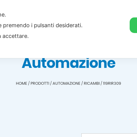
one.
Home
Categorie
Download
ie premendo i pulsanti desiderati.
a accettare.
Automazione
HOME
/
PRODOTTI
/
AUTOMAZIONE
/
RICAMBI
/
119RIR309