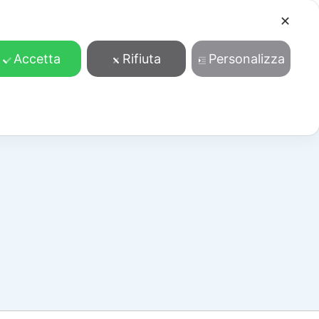
✕
Cosa facciamo
Contatti
Accedi/Registrati
Accetta
Rifiuta
Personalizza