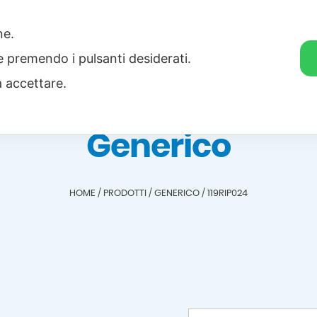
one.
Home
Categorie
Download
ie premendo i pulsanti desiderati.
a accettare.
Generico
HOME
/
PRODOTTI
/
GENERICO
/
119RIP024