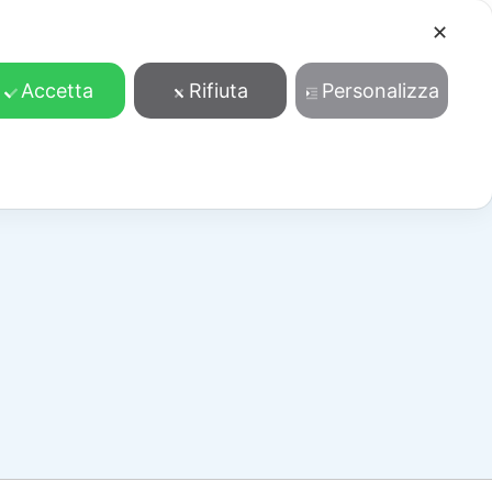
✕
Cosa facciamo
Contatti
Accedi/Registrati
Accetta
Rifiuta
Personalizza